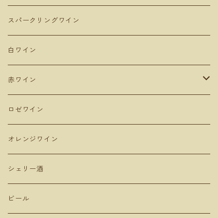
Domaine Takahiko ドメーヌタカヒコ
アンダルシア地方
青森
スパークリングワイン
De Montille & Hokkaido ドモンティーユ
サンマモルワイナリー
マドリード
新潟
白ワイン
Domaine Mont ドメーヌモン
ドメーヌショオ
シエラ・デ・グレドス
山形
赤ワイン
Domaine Ichi ドメーヌイチ
カーブドッチ
Uvas Felices COMANDO G
タケダワイナリー
アラゴン
長野
ピノ・ノワール
ロゼワイン
登醸造
マンズワイン 小諸ワイナリー
ムルシア
山梨
ガルナッチャ グルナッシュ
オレンジワイン
山田堂
テールドシエル
ドメーヌヒデ
岡山
メルロー
シェリー酒
Lowbrow Craft
グランミュール
くらむぼん
コルトラーダ
大分
プルサール
ビール
リタファーム&ワイナリー