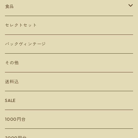
ミリボーテ
駒園ヴィンヤード
安心院ワイナリー
カベルネソービニョン
食品
長谷川ヴィンヤード
ヴェレゾンノート
共栄堂
カベルネフラン
オリーブオイル
セレクトセット
MARUMEGANE
農花
ビネガー
バックヴィンテージ
DUE PUNTI Vineyards
ルナピエナ
チーズ
その他
さっぽろ藤野ワイナリー
アビーズバインズ
送料込
千歳ワイナリー
楠わいなりー
SALE
宮本ヴィンヤード
きふたとワインズ
1000円台
10R Winery
水掛醸造所
イレンカ