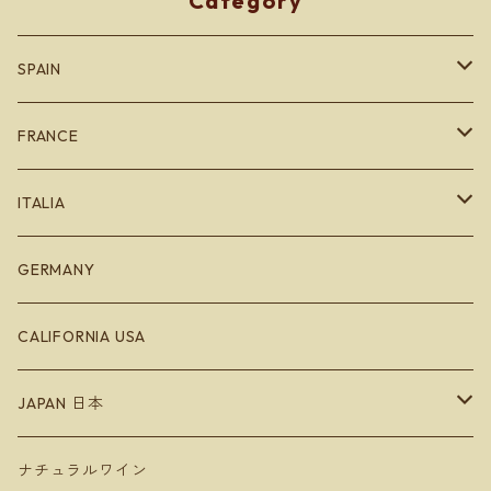
Category
SPAIN
カタルーニャ地方
FRANCE
バスク地方
ブルゴーニュ
ITALIA
Bodegas Loli Casado
リオハ
ボルドー
エミリオロマーニャ
GERMANY
Bodegas Loli Casado
ガリシア地方
ラングドッグ
CALIFORNIA USA
Raúl Pérez
バレンシア地方
アルザス
JAPAN 日本
ラ・マンチャ地方
ジュラ
Hokkaido 北海道
ナチュラルワイン