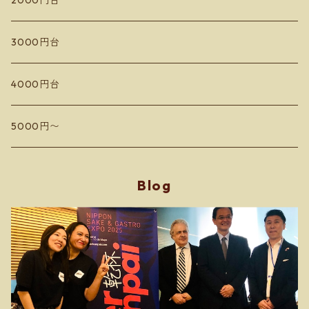
2000円台
ドメーヌコーセイ
蘭越いとう農園
3000円台
Les Vins Debrouillards
カミサトヴィンヤード
4000円台
Sail the ship vineyard
ドメーヌアルビオーズ
5000円〜
小嶋屋
フィールドオブドリームス
Blog
Domaine Toi ドメーヌ トワ
Hokkaido SPACE Winery マロワインズ
Domaine Mizuki Nakai ミズキ ナカイ