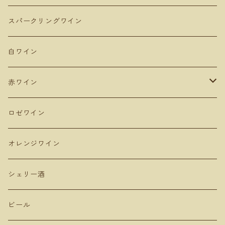
Domaine Takahiko ドメーヌタカヒコ
アンダルシア地方
青森
スパークリングワイン
De Montille & Hokkaido ドモンティーユ
サンマモルワイナリー
マドリード
新潟
白ワイン
Domaine Mont ドメーヌモン
ドメーヌショオ
シエラ・デ・グレドス
山形
赤ワイン
Domaine Ichi ドメーヌイチ
カーブドッチ
Uvas Felices COMANDO G
タケダワイナリー
アラゴン
長野
ピノ・ノワール
ロゼワイン
登醸造
マンズワイン 小諸ワイナリー
ムルシア
山梨
ガルナッチャ グルナッシュ
オレンジワイン
山田堂
テールドシエル
ドメーヌヒデ
岡山
メルロー
シェリー酒
Lowbrow Craft
グランミュール
くらむぼん
コルトラーダ
大分
プルサール
ビール
リタファーム&ワイナリー