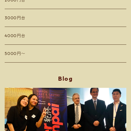
2000円台
ドメーヌコーセイ
蘭越いとう農園
3000円台
Les Vins Debrouillards
カミサトヴィンヤード
4000円台
Sail the ship vineyard
ドメーヌアルビオーズ
5000円〜
小嶋屋
フィールドオブドリームス
Blog
Domaine Toi ドメーヌ トワ
Hokkaido SPACE Winery マロワインズ
Domaine Mizuki Nakai ミズキ ナカイ