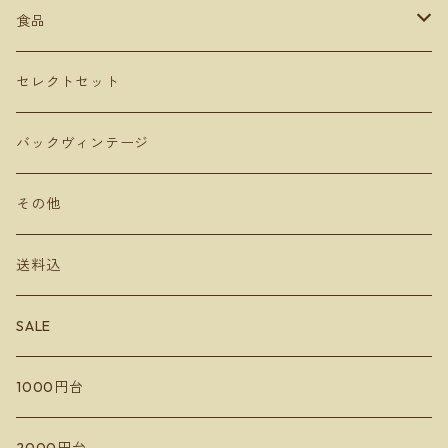
ミリボーテ
駒園ヴィンヤード
安心院ワイナリー
カベルネソービニョン
食品
長谷川ヴィンヤード
ヴェレゾンノート
共栄堂
カベルネフラン
オリーブオイル
セレクトセット
MARUMEGANE
農花
ビネガー
バックヴィンテージ
DUE PUNTI Vineyards
ルナピエナ
チーズ
その他
さっぽろ藤野ワイナリー
アビーズバインズ
送料込
千歳ワイナリー
楠わいなりー
SALE
宮本ヴィンヤード
きふたとワインズ
1000円台
10R Winery
水掛醸造所
イレンカ