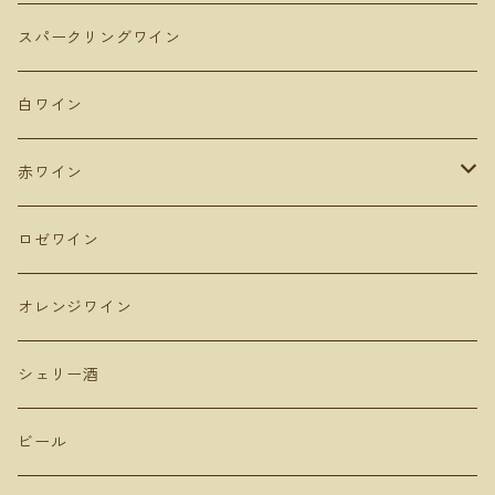
Domaine Takahiko ドメーヌタカヒコ
アンダルシア地方
青森
スパークリングワイン
De Montille & Hokkaido ドモンティーユ
サンマモルワイナリー
マドリード
新潟
白ワイン
Domaine Mont ドメーヌモン
ドメーヌショオ
シエラ・デ・グレドス
山形
赤ワイン
Domaine Ichi ドメーヌイチ
カーブドッチ
Uvas Felices COMANDO G
タケダワイナリー
アラゴン
長野
ピノ・ノワール
ロゼワイン
登醸造
マンズワイン 小諸ワイナリー
ムルシア
山梨
ガルナッチャ グルナッシュ
オレンジワイン
山田堂
テールドシエル
ドメーヌヒデ
岡山
メルロー
シェリー酒
Lowbrow Craft
グランミュール
くらむぼん
コルトラーダ
大分
プルサール
ビール
リタファーム&ワイナリー
ミリボーテ