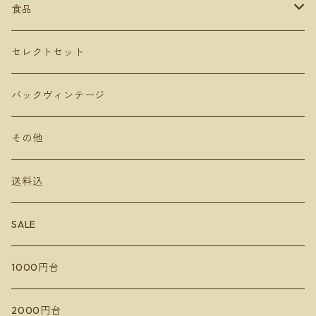
駒園ヴィンヤード
安心院ワイナリー
カベルネソービニョン
食品
長谷川ヴィンヤード
ヴェレゾンノート
共栄堂
カベルネフラン
オリーブオイル
セレクトセット
MARUMEGANE
農花
ビネガー
バックヴィンテージ
DUE PUNTI Vineyards
ルナピエナ
チーズ
その他
さっぽろ藤野ワイナリー
アビーズバインズ
送料込
千歳ワイナリー
楠わいなりー
SALE
宮本ヴィンヤード
きふたとワインズ
1000円台
10R Winery
水掛醸造所
イレンカ
2000円台