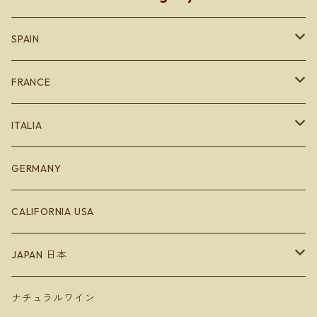
SPAIN
カタルーニャ地方
FRANCE
バスク地方
ブルゴーニュ
ITALIA
Bodegas Loli Casado
リオハ
ボルドー
エミリオロマーニャ
GERMANY
Bodegas Loli Casado
ガリシア地方
ラングドッグ
CALIFORNIA USA
Raúl Pérez
バレンシア地方
アルザス
JAPAN 日本
ラ・マンチャ地方
ジュラ
Hokkaido 北海道
ナチュラルワイン