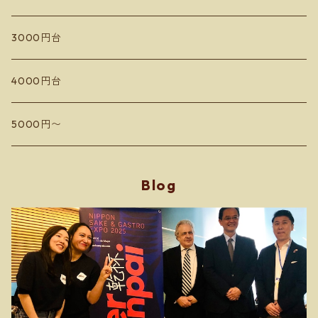
ドメーヌコーセイ
蘭越いとう農園
3000円台
Les Vins Debrouillards
カミサトヴィンヤード
4000円台
Sail the ship vineyard
ドメーヌアルビオーズ
5000円〜
小嶋屋
フィールドオブドリームス
Blog
Domaine Toi ドメーヌ トワ
Hokkaido SPACE Winery マロワインズ
Domaine Mizuki Nakai ミズキ ナカイ
安芸農園