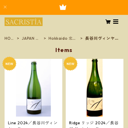
HOM
JAPAN 日
Hokkaido 北海
長谷川ヴィンヤー
E
本
道
ド
Items
Line 2024／長谷川ヴィン
Ridge リッジ 2024／長谷