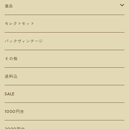
ミリボーテ
駒園ヴィンヤード
安心院ワイナリー
カベルネソービニョン
食品
長谷川ヴィンヤード
ヴェレゾンノート
共栄堂
カベルネフラン
オリーブオイル
セレクトセット
MARUMEGANE
農花
ビネガー
バックヴィンテージ
DUE PUNTI Vineyards
ルナピエナ
チーズ
その他
さっぽろ藤野ワイナリー
アビーズバインズ
送料込
千歳ワイナリー
楠わいなりー
SALE
宮本ヴィンヤード
きふたとワインズ
1000円台
10R Winery
水掛醸造所
イレンカ