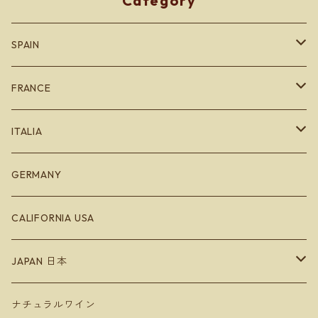
Category
SPAIN
カタルーニャ地方
FRANCE
バスク地方
ブルゴーニュ
ITALIA
Bodegas Loli Casado
リオハ
ボルドー
エミリオロマーニャ
GERMANY
Bodegas Loli Casado
ガリシア地方
ラングドッグ
CALIFORNIA USA
Raúl Pérez
バレンシア地方
アルザス
JAPAN 日本
ラ・マンチャ地方
ジュラ
Hokkaido 北海道
ナチュラルワイン