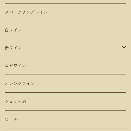
Domaine Takahiko ドメーヌタカヒコ
アンダルシア地方
青森
スパークリングワイン
De Montille & Hokkaido ドモンティーユ
サンマモルワイナリー
マドリード
新潟
白ワイン
Domaine Mont ドメーヌモン
ドメーヌショオ
シエラ・デ・グレドス
山形
赤ワイン
Domaine Ichi ドメーヌイチ
カーブドッチ
Uvas Felices COMANDO G
タケダワイナリー
アラゴン
長野
ピノ・ノワール
ロゼワイン
登醸造
マンズワイン 小諸ワイナリー
ムルシア
山梨
ガルナッチャ グルナッシュ
オレンジワイン
山田堂
テールドシエル
ドメーヌヒデ
岡山
メルロー
シェリー酒
Lowbrow Craft
グランミュール
くらむぼん
コルトラーダ
大分
プルサール
ビール
リタファーム&ワイナリー