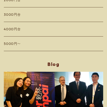
2000円台
ドメーヌコーセイ
蘭越いとう農園
3000円台
Les Vins Debrouillards
カミサトヴィンヤード
4000円台
Sail the ship vineyard
ドメーヌアルビオーズ
5000円〜
小嶋屋
フィールドオブドリームス
Blog
Domaine Toi ドメーヌ トワ
Hokkaido SPACE Winery マロワインズ
Domaine Mizuki Nakai ミズキ ナカイ