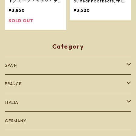
ト／カーブドッチワイナリ
ou hear hoofbeats, think
ー
of horses not zebras し
¥3,850
¥3,520
まうま 2023
SOLD OUT
Category
SPAIN
カタルーニャ地方
FRANCE
バスク地方
ブルゴーニュ
ITALIA
Bodegas Loli Casado
リオハ
ボルドー
エミリオロマーニャ
GERMANY