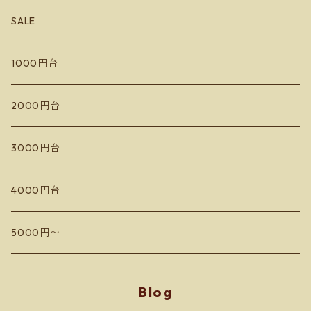
SALE
宮本ヴィンヤード
きふたとワインズ
1000円台
10R Winery
水掛醸造所
イレンカ
2000円台
ドメーヌコーセイ
蘭越いとう農園
3000円台
Les Vins Debrouillards
カミサトヴィンヤード
4000円台
Sail the ship vineyard
ドメーヌアルビオーズ
5000円〜
小嶋屋
フィールドオブドリームス
Blog
Domaine Toi ドメーヌ トワ