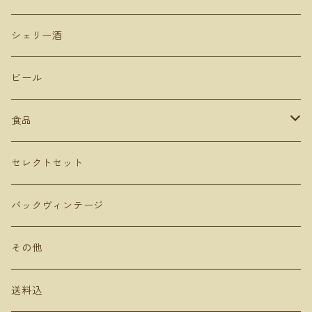
山田堂
テールドシエル
ドメーヌヒデ
岡山
メルロー
シェリー酒
Lowbrow Craft
グランミュール
くらむぼん
コルトラーダ
大分
プルサール
ビール
リタファーム&ワイナリー
ミリボーテ
駒園ヴィンヤード
安心院ワイナリー
カベルネソービニョン
食品
長谷川ヴィンヤード
ヴェレゾンノート
共栄堂
カベルネフラン
オリーブオイル
セレクトセット
MARUMEGANE
農花
ビネガー
バックヴィンテージ
DUE PUNTI Vineyards
ルナピエナ
チーズ
その他
さっぽろ藤野ワイナリー
アビーズバインズ
送料込
千歳ワイナリー
楠わいなりー