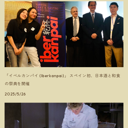
Hokkaido SPACE Winery マロワインズ
Domaine Mizuki Nakai ミズキ ナカイ
安芸農園
ミソノヴィンヤード
「イベルカンパイ (Iberkanpai)」 スペイン初、日本酒と和食
の祭典を開催
2025/5/26