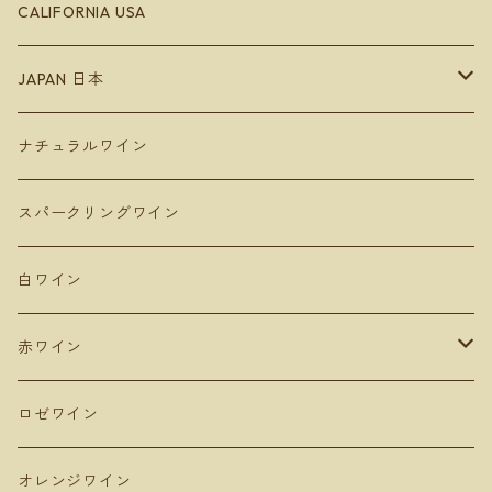
Bodegas Loli Casado
ガリシア地方
ラングドッグ
CALIFORNIA USA
Raúl Pérez
バレンシア地方
アルザス
JAPAN 日本
ラ・マンチャ地方
ジュラ
Hokkaido 北海道
ナチュラルワイン
Domaine Takahiko ドメーヌタカヒコ
アンダルシア地方
青森
スパークリングワイン
De Montille & Hokkaido ドモンティーユ
サンマモルワイナリー
マドリード
新潟
白ワイン
Domaine Mont ドメーヌモン
ドメーヌショオ
シエラ・デ・グレドス
山形
赤ワイン
Domaine Ichi ドメーヌイチ
カーブドッチ
Uvas Felices COMANDO G
タケダワイナリー
アラゴン
長野
ピノ・ノワール
ロゼワイン
登醸造
マンズワイン 小諸ワイナリー
ムルシア
山梨
ガルナッチャ グルナッシュ
オレンジワイン