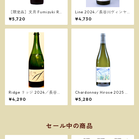
［限定品］文月 Fumizuki Ros
Line 2024／長谷川ヴィンヤ
so 2025／ドゥエ プンティ ヴ
ード
¥5,720
¥4,730
ィンヤーズ
Ridge リッジ 2024／長谷川
Chardonnay Hirose 2025 シ
ヴィンヤード
ャルドネ ヒロセ 2025／ドゥ
¥4,290
¥5,280
エ プンティ ヴィンヤーズ
セール中の商品