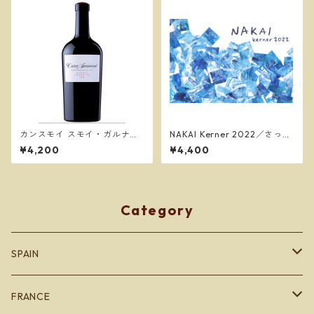
カンスモイ スモイ・ガルナッ
NAKAI Kerner 2022／さっぽ
チャ 2022 ／カンスモイ (ラベ
ろ藤野ワイナリー
¥4,200
¥4,400
ントス イ ブラン)
Category
SPAIN
カタルーニャ地方
FRANCE