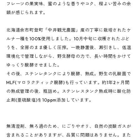
フレーツの果実味、蜜のような香りやコク、程よい苦みの余
韻が感じられます。
北海道余市町登町「中井観光農園」産の丁寧に栽培されたケ
ルナー種を100%使用しました。10月中旬に収穫されたぶど
うを、全房のまま優しく圧搾。一晩静置後、澱引きし、低温
環境化で管理しながら、野生酵母の力で、長い時間をかけて
ゆっくり醗酵させました。
その後、ステンレタンクにより醗酵、熟成。野生の乳酸菌で
MLF(マロラクティック醗酵)も行っています。約1年2ヶ月間
の熟成管理の後、瓶詰め。ステンレスタンク熟成時に酸化防
止剤(亜硫酸塩)を10ppm添加しています。
無清澄剤、無ろ過のため、にごりやオリ、自然の炭酸ガスが
含まれることがありますが、品質に問題はありません。また