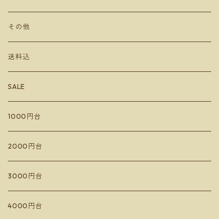
DUE PUNTI Vineyards
ルナピエナ
チーズ
その他
さっぽろ藤野ワイナリー
アビーズバインズ
送料込
千歳ワイナリー
楠わいなりー
SALE
宮本ヴィンヤード
きふたとワインズ
1000円台
10R Winery
水掛醸造所
イレンカ
2000円台
ドメーヌコーセイ
蘭越いとう農園
3000円台
Les Vins Debrouillards
カミサトヴィンヤード
4000円台
Sail the ship vineyard