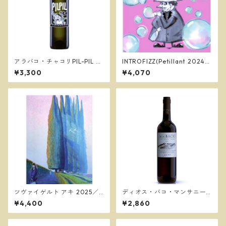
アラバコ・チャコリPIL-PIL 2
INTROFIZZ(Petillant 2024)
023 ピル・ピル／アストビサ
／Kifutato Wines (きふたと)
¥3,300
¥4,070
ツヴァイゲルト アキ 2025／
ディオス・バコ・マンサニー
ドゥエ プンティ
ジャ／Bodegas Dios Baco
¥4,400
¥2,860