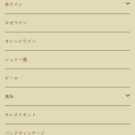
Domaine Mont ドメーヌモン
ドメーヌショオ
シエラ・デ・グレドス
山形
赤ワイン
Domaine Ichi ドメーヌイチ
カーブドッチ
Uvas Felices COMANDO G
タケダワイナリー
アラゴン
長野
ピノ・ノワール
ロゼワイン
登醸造
マンズワイン 小諸ワイナリー
ムルシア
山梨
ガルナッチャ グルナッシュ
オレンジワイン
山田堂
テールドシエル
ドメーヌヒデ
岡山
メルロー
シェリー酒
Lowbrow Craft
グランミュール
くらむぼん
コルトラーダ
大分
プルサール
ビール
リタファーム&ワイナリー
ミリボーテ
駒園ヴィンヤード
安心院ワイナリー
カベルネソービニョン
食品
長谷川ヴィンヤード
ヴェレゾンノート
共栄堂
カベルネフラン
オリーブオイル
セレクトセット
MARUMEGANE
農花
ビネガー
バックヴィンテージ