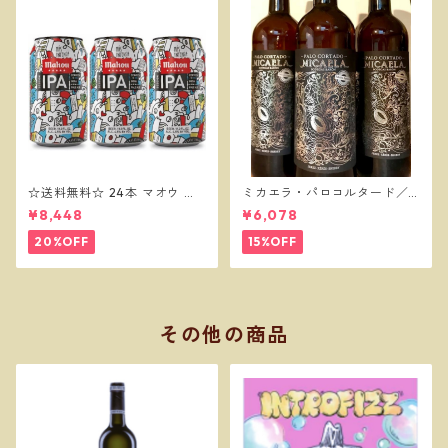
☆送料無料☆ 24本 マオウ セ
ミカエラ・パロコルタード／
ッションIPA 330缶 MAHOU
ボデガスバロン
¥8,448
¥6,078
IPA
20%OFF
15%OFF
その他の商品