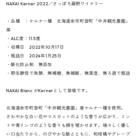
NAKAI Kerner 2022／さっぽろ藤野ワイナリー
・品種 ：ケルナー種 北海道余市町登町「中井観光農園」
産
・ALC度：11.5度
・収穫日 2022年10月17日
・瓶詰日 2024年1月25日
・酸化防止剤 無添加
・野生酵母で発酵、無補糖、無補酸、無清澄、無ろ過で瓶詰
NAKAI Blanc がKernerとして登場です。
北海道余市町登町「中井観光農園」産ケルナー種を使用。
さわやかな白い花やマスカットのような香りが広がり、ミン
トや青リンゴのような香りも顔を覗かせます。瑞々しく優し
い口当たりから、のびやかな酸とともに、和柑橘やグレープ