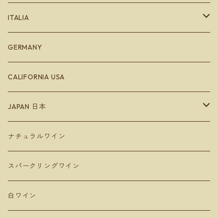
バスク地方
ブルゴーニュ
ITALIA
Bodegas Loli Casado
リオハ
ボルドー
エミリオロマーニャ
GERMANY
Bodegas Loli Casado
ガリシア地方
ラングドッグ
CALIFORNIA USA
Raúl Pérez
バレンシア地方
アルザス
JAPAN 日本
ラ・マンチャ地方
ジュラ
Hokkaido 北海道
ナチュラルワイン
Domaine Takahiko ドメーヌタカヒコ
アンダルシア地方
青森
スパークリングワイン
De Montille & Hokkaido ドモンティーユ
サンマモルワイナリー
マドリード
新潟
白ワイン