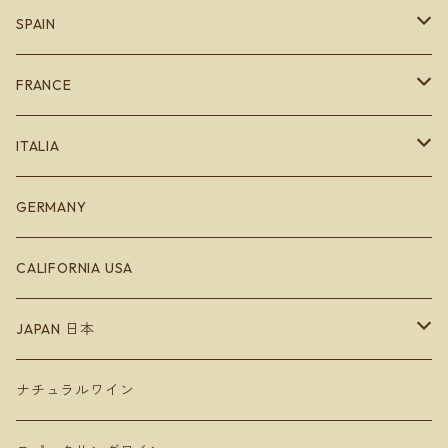
SPAIN
カタルーニャ地方
FRANCE
バスク地方
ブルゴーニュ
ITALIA
Bodegas Loli Casado
リオハ
ボルドー
エミリオロマーニャ
GERMANY
Bodegas Loli Casado
ガリシア地方
ラングドッグ
CALIFORNIA USA
Raúl Pérez
バレンシア地方
アルザス
JAPAN 日本
ラ・マンチャ地方
ジュラ
Hokkaido 北海道
ナチュラルワイン
Domaine Takahiko ドメーヌタカヒコ