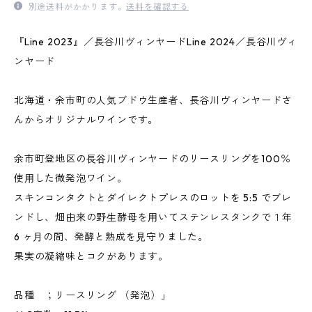
別途送料がかかります。
送料を確認する
『Line 2023』／長谷川ヴィンヤードLine 2024／長谷川ヴィ
ンヤード
北海道・余市町の人気ブドウ生産者、長谷川ヴィンヤードさ
んからオリジナルワインです。
余市町登地区の⻑⾕川ヴィンヤードのリースリングを100％
使⽤した微発泡ワイン。
スキンコンタクトとダイレクトプレスのロットを 5:5 でブレ
ンドし、畑由来の野⽣酵⺟を⽤いてステンレスタンクで１年
6 ヶ⽉の間、発酵と熟成を⾒守りました。
果実の凝縮味とコクがあります。
品種 ；リースリング （発泡）」