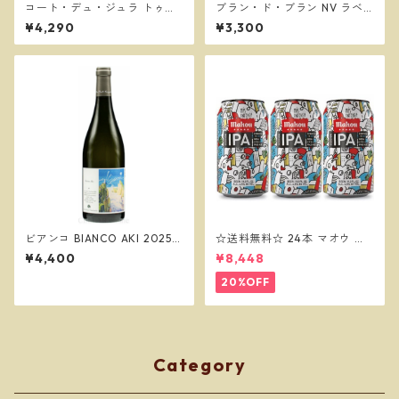
コート・デュ・ジュラ トゥル
ブラン・ド・ブラン NV ラベ
ソー 2025 / フィリップ・ヴァ
ントス ／ラベントス イ ブ
¥4,290
¥3,300
ンデル Philippe Vandelle
ラン
ビアンコ BIANCO AKI 2025／
☆送料無料☆ 24本 マオウ セ
ドゥエ プンティ ヴィンヤーズ
ッションIPA 330缶 MAHOU
¥4,400
¥8,448
IPA
20%OFF
Category