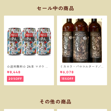
セール中の商品
☆送料無料☆ 24本 マオウ セ
ミカエラ・パロコルタード／
ッションIPA 330缶 MAHOU
ボデガスバロン
¥8,448
¥6,078
IPA
20%OFF
15%OFF
その他の商品