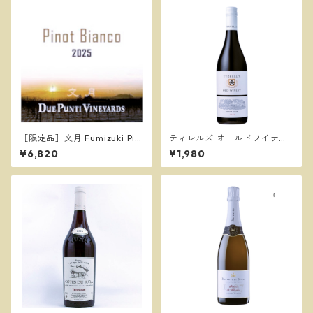
［限定品］文月 Fumizuki Pin
ティレルズ オールドワイナリ
ot Bianco 2025／ドゥエ プン
ー ピノノワール 2023／TYRR
¥6,820
¥1,980
ティ ヴィンヤーズ
ELL’S