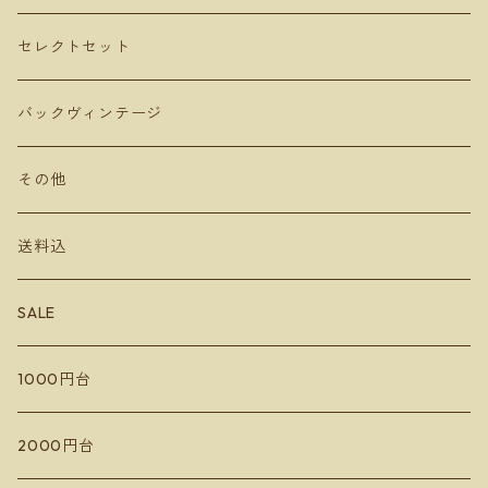
長谷川ヴィンヤード
ヴェレゾンノート
共栄堂
カベルネフラン
オリーブオイル
セレクトセット
MARUMEGANE
農花
ビネガー
バックヴィンテージ
DUE PUNTI Vineyards
ルナピエナ
チーズ
その他
さっぽろ藤野ワイナリー
アビーズバインズ
送料込
千歳ワイナリー
楠わいなりー
SALE
宮本ヴィンヤード
きふたとワインズ
1000円台
10R Winery
水掛醸造所
イレンカ
2000円台
ドメーヌコーセイ