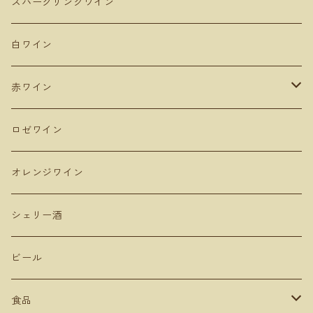
アンダルシア地方
青森
スパークリングワイン
De Montille & Hokkaido ドモンティーユ
サンマモルワイナリー
マドリード
新潟
白ワイン
Domaine Mont ドメーヌモン
ドメーヌショオ
シエラ・デ・グレドス
山形
赤ワイン
Domaine Ichi ドメーヌイチ
カーブドッチ
Uvas Felices COMANDO G
タケダワイナリー
アラゴン
長野
ピノ・ノワール
ロゼワイン
登醸造
マンズワイン 小諸ワイナリー
ムルシア
山梨
ガルナッチャ グルナッシュ
オレンジワイン
山田堂
テールドシエル
ドメーヌヒデ
岡山
メルロー
シェリー酒
Lowbrow Craft
グランミュール
くらむぼん
コルトラーダ
大分
プルサール
ビール
リタファーム&ワイナリー
ミリボーテ
駒園ヴィンヤード
安心院ワイナリー
カベルネソービニョン
食品