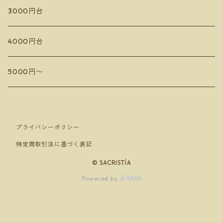
蘭越いとう農園
3000円台
Les Vins Debrouillards
カミサトヴィンヤード
4000円台
Sail the ship vineyard
ドメーヌアルビオーズ
5000円〜
小嶋屋
フィールドオブドリームス
Domaine Toi ドメーヌ トワ
プライバシーポリシー
特定商取引法に基づく表記
Hokkaido SPACE Winery マロワインズ
© SACRISTÍA
Domaine Mizuki Nakai ミズキ ナカイ
Powered by
安芸農園