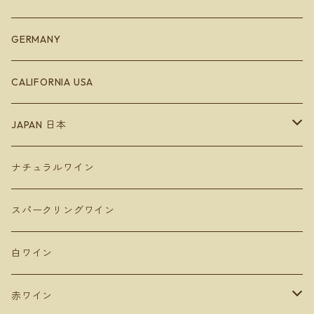
Bodegas Loli Casado
リオハ
ボルドー
エミリオロマーニャ
GERMANY
Bodegas Loli Casado
ガリシア地方
ラングドッグ
CALIFORNIA USA
Raúl Pérez
バレンシア地方
アルザス
JAPAN 日本
ラ・マンチャ地方
ジュラ
Hokkaido 北海道
ナチュラルワイン
Domaine Takahiko ドメーヌタカヒコ
アンダルシア地方
青森
スパークリングワイン
De Montille & Hokkaido ドモンティーユ
サンマモルワイナリー
マドリード
新潟
白ワイン
Domaine Mont ドメーヌモン
ドメーヌショオ
シエラ・デ・グレドス
山形
赤ワイン