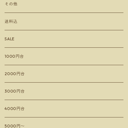
チーズ
その他
さっぽろ藤野ワイナリー
アビーズバインズ
送料込
千歳ワイナリー
楠わいなりー
SALE
宮本ヴィンヤード
きふたとワインズ
1000円台
10R Winery
水掛醸造所
イレンカ
2000円台
ドメーヌコーセイ
蘭越いとう農園
3000円台
Les Vins Debrouillards
カミサトヴィンヤード
4000円台
Sail the ship vineyard
ドメーヌアルビオーズ
5000円〜
小嶋屋