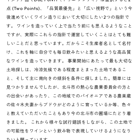
点 (Two Points)、「品質最優先」と「広い視野で」という今
後進めていくワイン造りにおいて大切にしたい2つの指針で
す。 ワインを造っていく上で当たり前にも思えるようなこと
ですが、実際にこれらの指針で運営していくことはとても難
しいことだと思っています。だからこそ生産者名として名付
け、これを軸に自分でも毎日飲みたいと思えるような高品質
なワインを造っていきます。 事業開始にあたって最も大切な
土地探しは、冷涼気候である程度まとまった土地であるこ
と、そして主に南向きの傾斜を条件に探しました。簡単には
見つかりませんでしたが、北斗市の熱心な農業委員会の方と
の出会いがあったり、この地域でのパイオニアである農楽蔵
の佐々木夫妻からブドウがどのように育っているか等、色々
と教えていただいたこともあり今の北斗市の圃場にたどり着
きました。 これから様々な試行錯誤をしながら、この土地で
の可能性をワインという飲み物で表現していけるようになり
たいと願っています。