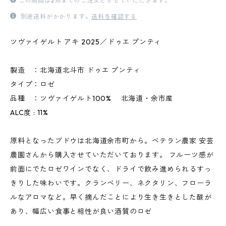
この商品は2点までのご注文とさせていただきます。
別途送料がかかります。
送料を確認する
ツヴァイゲルト アキ 2025／ドゥエ プンティ
製造 ：北海道北斗市 ドゥエ プンティ
タイプ：ロゼ
品種 ：ツヴァイゲルト100% 北海道・余市産
ALC度 : 11%
原料となったブドウは北海道余市町から。ベテラン農家 安芸
農園さんから購入させていただいております。 フルーツ感が
前面にでたロゼワインでなく、ドライで飲み進められるすっ
きりした味わいです。クランベリー、ネクタリン、フローラ
ルなアロマなど。早く摘んだことにより生き生きとした酸が
あり、幅広い食事と相性が良い酒質のロゼ