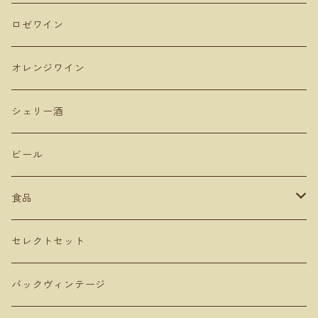
Domaine Ichi ドメーヌイチ
カーブドッチ
Uvas Felices COMANDO G
タケダワイナリー
アラゴン
長野
ピノ・ノワール
ロゼワイン
登醸造
マンズワイン 小諸ワイナリー
ムルシア
山梨
ガルナッチャ グルナッシュ
オレンジワイン
山田堂
テールドシエル
ドメーヌヒデ
岡山
メルロー
シェリー酒
Lowbrow Craft
グランミュール
くらむぼん
コルトラーダ
大分
プルサール
ビール
リタファーム&ワイナリー
ミリボーテ
駒園ヴィンヤード
安心院ワイナリー
カベルネソービニョン
食品
長谷川ヴィンヤード
ヴェレゾンノート
共栄堂
カベルネフラン
オリーブオイル
セレクトセット
MARUMEGANE
農花
ビネガー
バックヴィンテージ
DUE PUNTI Vineyards
ルナピエナ