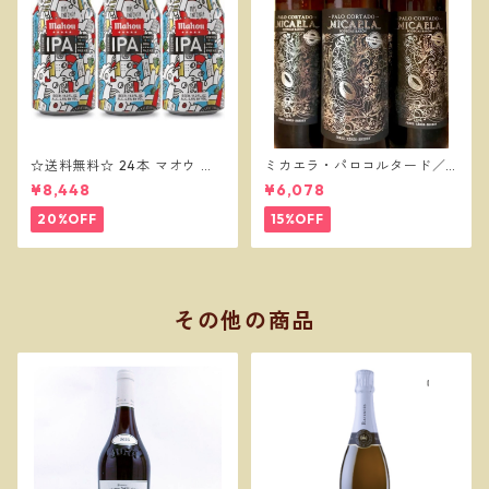
☆送料無料☆ 24本 マオウ セ
ミカエラ・パロコルタード／
ッションIPA 330缶 MAHOU
ボデガスバロン
¥8,448
¥6,078
IPA
20%OFF
15%OFF
その他の商品