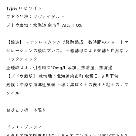
Type: ロゼ ワイン
ブドウ品種：ツヴァイゲルト
ブドウ産地：北海道 余市町 Alc: 11.0%
【醸造】 ステンレスタンクで発酵熟成。数時間のショートマ
セレーションの後にプレス。 土着酵母による発酵と自然なマ
ロラクティック
亜硫酸はオリ引き時に10mg/L 添加、無清澄、無濾過
【ブドウ栽培】 栽培地：北海道余市町 収穫日: ９月下旬
気候：冷涼な海洋性気候 土壌：黒ぼく土の表土と粘土のサブ
ソイル
おひとり様１本限り
ドゥエ・プンティ
イタリア語でDUE PUNTI（ドゥエ プンティ）は直訳すると2