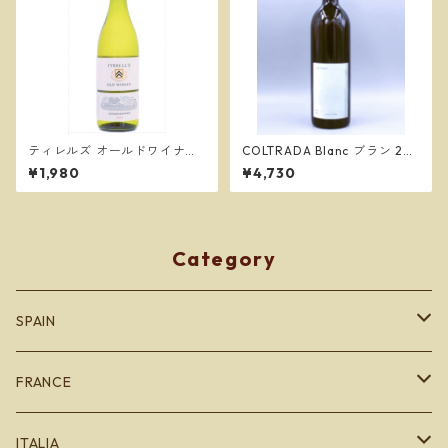
ティレルズ オールドワイナリ
COLTRADA Blanc ブラン 20
ー シャルドネ 2025／TYRREL
23／コルトラーダ
¥1,980
¥4,730
L’S
Category
SPAIN
カタルーニャ地方
FRANCE
バスク地方
ブルゴーニュ
ITALIA