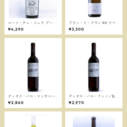
コート・デュ・ジュラ プール
ブラン・ド・ブラン NV ラベ
サール 2025 / フィリップ・ヴ
ントス ／ラベントス イ ブ
¥4,290
¥3,300
ァンデル Philippe Vandelle
ラン
ディオス・バコ・マンサニー
ディオス・バコ・フィノ／Bod
ジャ／Bodegas Dios Baco
egas Dios Baco
¥2,860
¥2,970