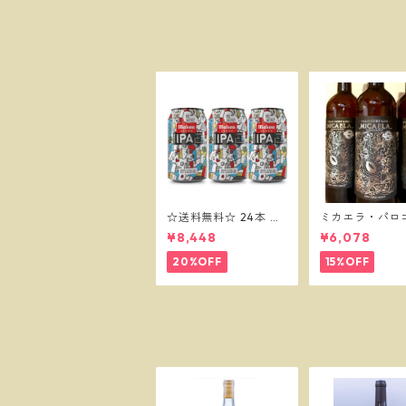
☆送料無料☆ 24本 マ
ミカエラ・パロ
オウ セッションIPA 33
ード／ボデガス
¥8,448
¥6,078
0缶 MAHOU IPA
20%OFF
15%OFF