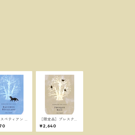
スペティアン B
［限定品］プレスクリ
s Petillant 202
アン Presque Rien 2
70
¥2,640
メーヌ トワ
025／ドメーヌ トワ