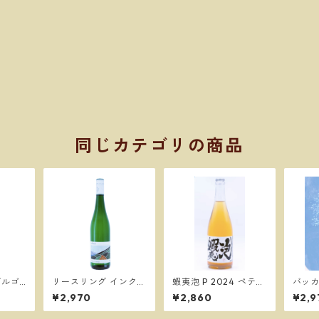
同じカテゴリの商品
ブルゴ
リースリング インクラ
蝦夷泡 P 2024 ペティ
バッカ
ワール
イン2023／Ｊ＆Ｈゼ
ヤン／ドメーヌイチD
acchu
¥2,970
¥2,860
¥2,9
ジョン
ルバッハ
omaine Ichi
5／ド