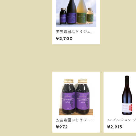
安芸農園ぶどうジュー
ス カベルネ・ピノノ
¥2,700
ワール、ナイヤガラ／
安芸農園
安芸農園ぶどうジュー
ル ブルジョン 
ス カベルネ・ピノノ
ーニュ ピノ ノ
¥972
¥2,915
ワール、ナイヤガラ 18
2022／ル ブル
0ml／安芸農園