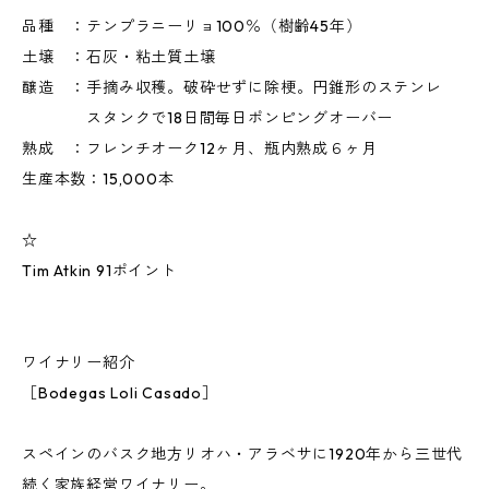
品種 ：テンプラニーリョ100％（樹齢45年）
土壌 ：石灰・粘土質土壌
醸造 ：手摘み収穫。破砕せずに除梗。円錐形のステンレ
スタンクで18日間毎日ポンピングオーバー
熟成 ：フレンチオーク12ヶ月、瓶内熟成６ヶ月
生産本数：15,000本
☆
Tim Atkin 91ポイント
ワイナリー紹介
［Bodegas Loli Casado］
スペインのバスク地方リオハ・アラベサに1920年から三世代
続く家族経営ワイナリー。