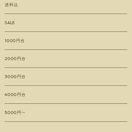
送料込
千歳ワイナリー
楠わいなりー
SALE
宮本ヴィンヤード
きふたとワインズ
1000円台
10R Winery
水掛醸造所
イレンカ
2000円台
ドメーヌコーセイ
蘭越いとう農園
3000円台
Les Vins Debrouillards
カミサトヴィンヤード
4000円台
Sail the ship vineyard
ドメーヌアルビオーズ
5000円〜
小嶋屋
フィールドオブドリームス