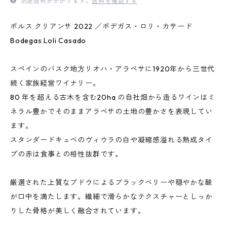
別途送料がかかります。
送料を確認する
ポルス クリアンサ 2022 ／ボデガス・ロリ・カサード
Bodegas Loli Casado
スペインのバスク地方リオハ・アラベサに1920年から三世代
続く家族経営ワイナリー。
80 年を超える古木を含む20ha の自社畑から造るワインはミ
ネラル豊かでそのままアラベサの土地の豊かさを表現してい
ます。
スタンダードキュベのヴィウラの白や凝縮感溢れる熟成タイ
プの赤は食事との相性抜群です。
厳選された上質なブドウによるブラックベリーや穏やかな酸
が口中を満たします。繊細で滑らかなテクスチャーとしっか
りした骨格が美しく融合されています。