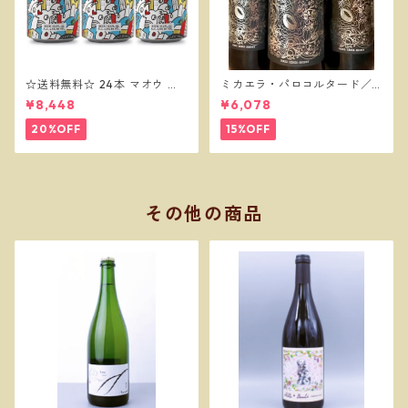
☆送料無料☆ 24本 マオウ セ
ミカエラ・パロコルタード／
ッションIPA 330缶 MAHOU
ボデガスバロン
¥8,448
¥6,078
IPA
20%OFF
15%OFF
その他の商品