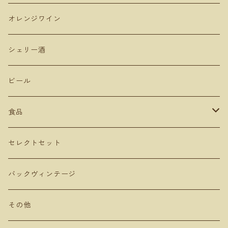
登醸造
マンズワイン 小諸ワイナリー
ムルシア
山梨
ガルナッチャ グルナッシュ
オレンジワイン
山田堂
テールドシエル
ドメーヌヒデ
岡山
メルロー
シェリー酒
Lowbrow Craft
グランミュール
くらむぼん
コルトラーダ
大分
プルサール
ビール
リタファーム&ワイナリー
ミリボーテ
駒園ヴィンヤード
安心院ワイナリー
カベルネソービニョン
食品
長谷川ヴィンヤード
ヴェレゾンノート
共栄堂
カベルネフラン
オリーブオイル
セレクトセット
MARUMEGANE
農花
ビネガー
バックヴィンテージ
DUE PUNTI Vineyards
ルナピエナ
チーズ
その他
さっぽろ藤野ワイナリー
アビーズバインズ