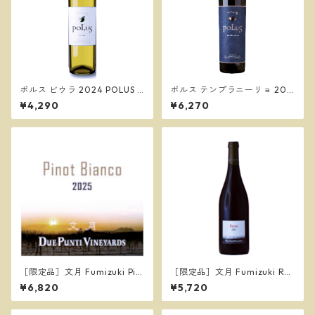
ポルス ビウラ 2024 POLUS V
ポルス テンプラニーリョ 202
IURA／ボデガス・ロリ・カサ
2 ／ボデガス・ロリ・カサード
¥4,290
¥6,270
ード Bodegas Loli Casado
Bodegas Loli Casado
［限定品］文月 Fumizuki Pin
［限定品］文月 Fumizuki Ros
ot Bianco 2025／ドゥエ プン
so 2025／ドゥエ プンティ ヴ
¥6,820
¥5,720
ティ ヴィンヤーズ
ィンヤーズ