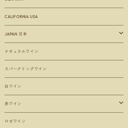
Bodegas Loli Casado
ガリシア地方
ラングドッグ
CALIFORNIA USA
Raúl Pérez
バレンシア地方
アルザス
JAPAN 日本
ラ・マンチャ地方
ジュラ
Hokkaido 北海道
ナチュラルワイン
Domaine Takahiko ドメーヌタカヒコ
アンダルシア地方
青森
スパークリングワイン
De Montille & Hokkaido ドモンティーユ
サンマモルワイナリー
マドリード
新潟
白ワイン
Domaine Mont ドメーヌモン
ドメーヌショオ
シエラ・デ・グレドス
山形
赤ワイン
Domaine Ichi ドメーヌイチ
カーブドッチ
Uvas Felices COMANDO G
タケダワイナリー
アラゴン
長野
ピノ・ノワール
ロゼワイン