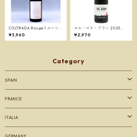
COLTRADA Rouge.1 ルージュ
エル・ゴス・ブラン 2025
.1 2022／コルトラーダ
（白） * エル・ゴス 2023
¥3,960
¥2,970
（赤） ／グリフォイ・デクラ
ラ GRIFOLL DECLARA
Category
SPAIN
カタルーニャ地方
FRANCE
バスク地方
ブルゴーニュ
ITALIA
Bodegas Loli Casado
リオハ
ボルドー
エミリオロマーニャ
GERMANY