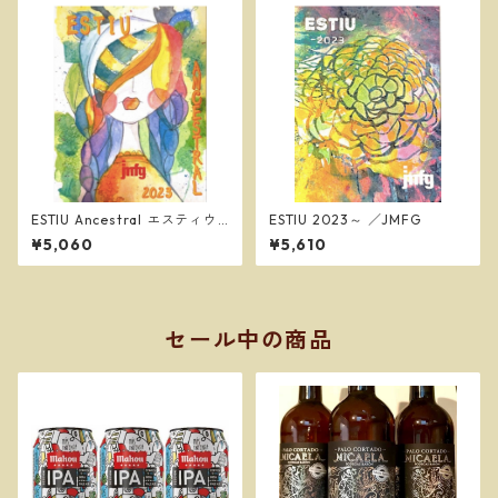
ESTIU Ancestral エスティウ
ESTIU 2023～ ／JMFG
アンセストラル 2021～ ／JM
¥5,060
¥5,610
FG
セール中の商品