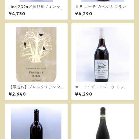
Line 2024／長谷川ヴィンヤ
ミリ ボーテ カベルネ フラン 2
ード
023／ミリ・ボーテ［テール
¥4,730
¥4,290
ドシエル醸造］
［限定品］プレスクリアン Pr
コート・デュ・ジュラ トゥル
esque Rien 2025／ドメーヌ
ソー 2025 / フィリップ・ヴァ
¥2,640
¥4,290
トワ
ンデル Philippe Vandelle