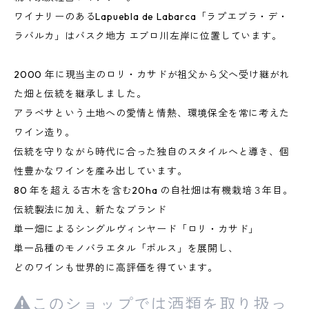
ワイナリーのあるLapuebla de Labarca「ラプエブラ・デ・
ラバルカ」はバスク地方 エブロ川左岸に位置しています。
2000 年に現当主のロリ・カサドが祖父から父へ受け継がれ
た畑と伝統を継承しました。
アラベサという土地への愛情と情熱、環境保全を常に考えた
ワイン造り。
伝統を守りながら時代に合った独自のスタイルへと導き、個
性豊かなワインを産み出しています。
80 年を超える古木を含む20ha の自社畑は有機栽培３年目。
伝統製法に加え、新たなブランド
単一畑によるシングルヴィンヤード「ロリ・カサド」
単一品種のモノバラエタル「ポルス」を展開し、
どのワインも世界的に高評価を得ています。
このショップでは酒類を取り扱っ