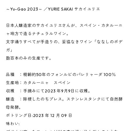
～Yu-Gao 2023～ ／YURIE SAKAI サカイユリエ
日本人醸造家のサカイユリエさんが、スペイン・カタルーニ
ャ地方で造るナチュラルワイン。
文字通りすべてが手造りの、妥協なきワイン「ななしのボデ
ガ」
数百本のみの生産です。
品種 ：樹齢約50年のフォンルビのパレリャーダ 100％
生産地：カタルーニャ スペイン
収穫 ：手摘みにて2023 年9月9日に収穫。
醸造 ：除梗したのちプレス。ステンレスタンクにて自然酵
母発酵。
ボトリング日:2023 年 12 月 09 日
味わい: