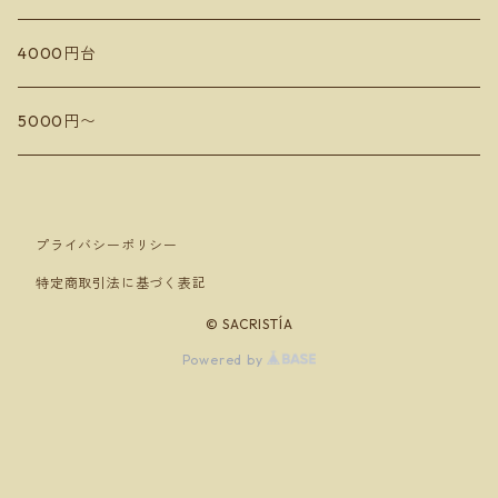
カミサトヴィンヤード
4000円台
Sail the ship vineyard
ドメーヌアルビオーズ
5000円〜
小嶋屋
フィールドオブドリームス
Domaine Toi ドメーヌ トワ
プライバシーポリシー
特定商取引法に基づく表記
Hokkaido SPACE Winery マロワインズ
© SACRISTÍA
Domaine Mizuki Nakai ミズキ ナカイ
Powered by
安芸農園
ミソノヴィンヤード