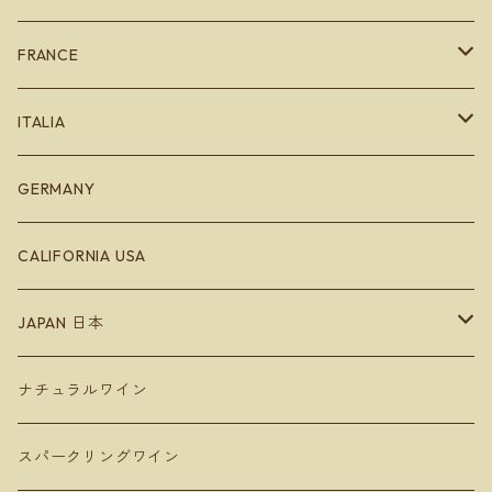
カタルーニャ地方
FRANCE
バスク地方
ブルゴーニュ
ITALIA
Bodegas Loli Casado
リオハ
ボルドー
エミリオロマーニャ
GERMANY
Bodegas Loli Casado
ガリシア地方
ラングドッグ
CALIFORNIA USA
Raúl Pérez
バレンシア地方
アルザス
JAPAN 日本
ラ・マンチャ地方
ジュラ
Hokkaido 北海道
ナチュラルワイン
Domaine Takahiko ドメーヌタカヒコ
アンダルシア地方
青森
スパークリングワイン