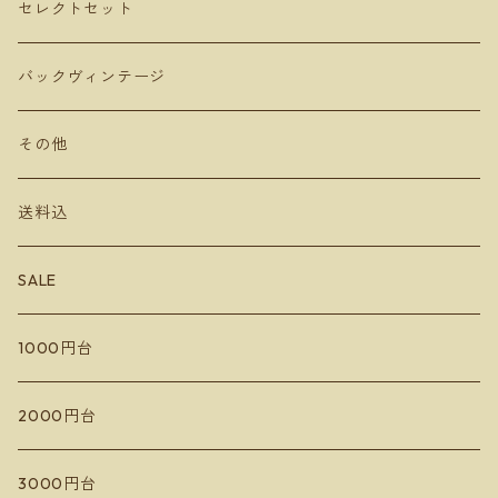
カベルネフラン
オリーブオイル
セレクトセット
MARUMEGANE
農花
ビネガー
バックヴィンテージ
DUE PUNTI Vineyards
ルナピエナ
チーズ
その他
さっぽろ藤野ワイナリー
アビーズバインズ
送料込
千歳ワイナリー
楠わいなりー
SALE
宮本ヴィンヤード
きふたとワインズ
1000円台
10R Winery
水掛醸造所
イレンカ
2000円台
ドメーヌコーセイ
蘭越いとう農園
3000円台
Les Vins Debrouillards