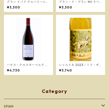
グラン リバド アルバリーニョ
ブラン・ド・ブラン NV ラベ
2024／トマダ デ カストロ
ントス ／ラベントス イ ブ
¥3,300
¥3,300
ラン
ハウス・クロスターベルク ピ
シャルドネ 2023／ミリ・ボー
ノノワール2022／ マーカス・
テ
¥4,730
¥3,740
モリトール
Category
SPAIN