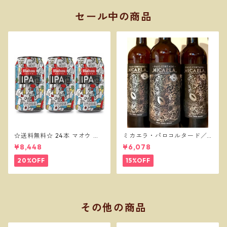
セール中の商品
☆送料無料☆ 24本 マオウ セ
ミカエラ・パロコルタード／
ッションIPA 330缶 MAHOU
ボデガスバロン
¥8,448
¥6,078
IPA
20%OFF
15%OFF
その他の商品