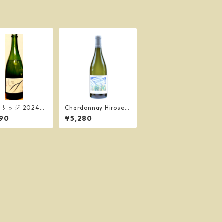
e リッジ 2024／
Chardonnay Hirose 2
川ヴィンヤード
025 シャルドネ ヒロ
90
¥5,280
セ 2025／ドゥエ プン
ティ ヴィンヤーズ