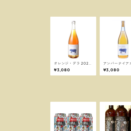
オレンジ・デラ 2022
アンバーナイアガ
／ミソノ・ヴィンヤー
023／ミソノ・
¥3,080
¥3,080
ド
ヤード