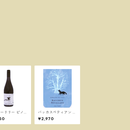
ーリリー ピノノ
バッカスペティアン B
2023／シェル
acchus Petillant 202
50
¥2,970
ワイナリー
5／ドメーヌ トワ