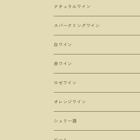
ラ・マンチャ地方
ジュラ
Hokkaido 北海道
ナチュラルワイン
Domaine Takahiko ドメーヌタカヒコ
アンダルシア地方
青森
スパークリングワイン
De Montille & Hokkaido ドモンティーユ
サンマモルワイナリー
マドリード
新潟
白ワイン
Domaine Mont ドメーヌモン
ドメーヌショオ
シエラ・デ・グレドス
山形
赤ワイン
Domaine Ichi ドメーヌイチ
カーブドッチ
Uvas Felices COMANDO G
タケダワイナリー
アラゴン
長野
ピノ・ノワール
ロゼワイン
登醸造
マンズワイン 小諸ワイナリー
ムルシア
山梨
ガルナッチャ グルナッシュ
オレンジワイン
山田堂
テールドシエル
ドメーヌヒデ
岡山
メルロー
シェリー酒
Lowbrow Craft
グランミュール
くらむぼん
コルトラーダ
大分
プルサール
ビール