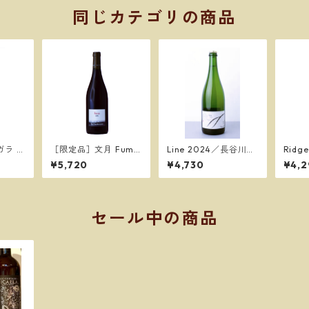
同じカテゴリの商品
ラ 2
［限定品］文月 Fumiz
Line 2024／長谷川ヴ
Ridg
ヴィン
uki Rosso 2025／ド
ィンヤード
長谷
¥5,720
¥4,730
¥4,2
ゥエ プンティ ヴィン
ヤーズ
セール中の商品