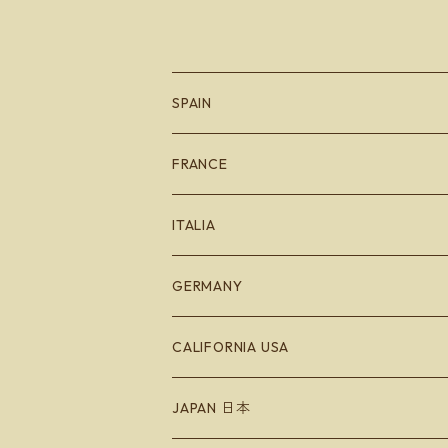
SPAIN
カタルーニャ地方
FRANCE
バスク地方
ブルゴーニュ
ITALIA
Bodegas Loli Casado
リオハ
ボルドー
エミリオロマーニャ
GERMANY
Bodegas Loli Casado
ガリシア地方
ラングドッグ
CALIFORNIA USA
Raúl Pérez
バレンシア地方
アルザス
JAPAN 日本