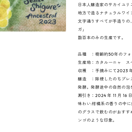
日本人醸造家のサカイユリ
地方で造るナチュラルワイ
文字通りすべてが手造りの
ガ」
数百本のみの生産です。
品種 ：樹齢約50年のフォ
生産地：カタルーニャ ス
収穫 ：手摘みにて2023 
醸造 ：除梗したのちプレ
発酵。発酵途中の自然の泡
澱引き：2024 年 11 月 
味わい:柑橘系の香りの中
のグラスで飲むのがおすす
ンゴのような印象。