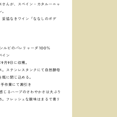
エさんが、スペイン・カタルーニャ
ン。
、妥協なきワイン「ななしのボデ
ンルビのパレリャーダ 100％
ペイン
年9月9日に収穫。
ス。ステンレスタンクにて自然酵母
を瓶に閉じ込める。
16 日手作業にて澱引き
に感じるハーブのさわやかさは大ぶり
め。フレッシュな酸味はまるで青リ