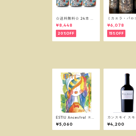
☆送料無料☆ 24本 マ
ミカエラ・パロ
オウ セッションIPA 33
ード／ボデガス
¥8,448
¥6,078
0缶 MAHOU IPA
20%OFF
15%OFF
ESTIU Ancestral エス
カンスモイ ス
ティウ アンセストラル
ルナッチャ 202
¥5,060
¥4,200
2021～ ／JMFG
ンスモイ (ラベ
イ ブラン)