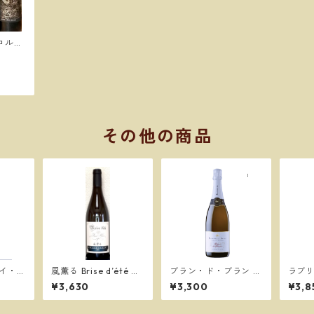
コルタ
バロン
その他の商品
モイ・ガ
風薫る Brise d’été シ
ブラン・ド・ブラン N
ラブリ
2 ／カ
ャルドネ 2023／グラ
V ラベントス ／ラベン
ワール
¥3,630
¥3,300
¥3,8
ントス
ンミュール
トス イ ブラン
ター