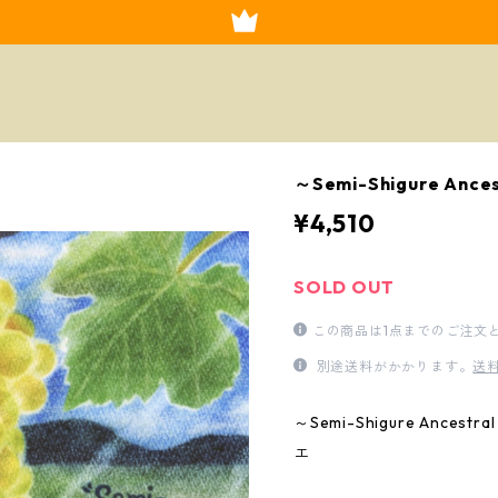
～Semi-Shigure Ance
¥4,510
SOLD OUT
この商品は1点までのご注文
別途送料がかかります。
送
～Semi-Shigure Ancestr
エ